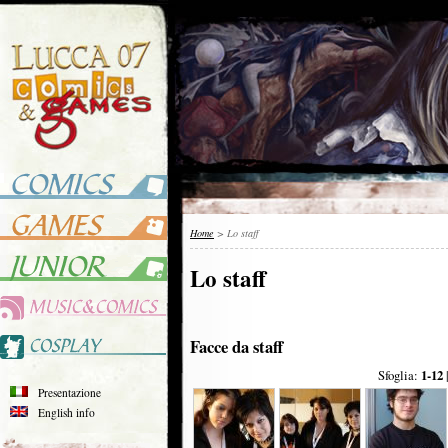
Home
> Lo staff
Lo staff
Facce da staff
Sfoglia:
1-12
Presentazione
English info