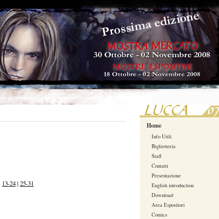
Home
Info Utili
Biglietteria
Staff
Contatti
Presentazione
|
13-24
|
25-31
English introduction
Download
Area Espositori
Comics