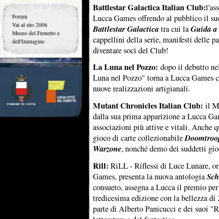
Battlestar Galactica Italian Club:
l'as
Lucca Games offrendo al pubblico il su
Forum
Vai al sito 2006
Battlestar Galactica
Guida a 
tra cui la
Museo del Fumetto e
cappellini della serie, manifesti delle p
dell'Immagine
diventare soci del Club!
La Luna nel Pozzo:
dopo il debutto nel
Luna nel Pozzo" torna a Lucca Games co
nuove realizzazioni artigianali.
Mutant Chronicles Italian Club:
il MC
dalla sua prima apparizione a Lucca Ga
associazioni più attive e vitali. Anche q
Doomtroo
gioco di carte collezionabile
Warzone
, nonché demo dei suddetti gi
Rill:
RiLL - Riflessi di Luce Lunare, or
Sch
Games, presenta la nuova antologia
consueto, assegna a Lucca il premio per 
tredicesima edizione con la bellezza di
parte di Alberto Panicucci e dei suoi "Ri