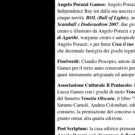
Angelo Porazzi Games:
Angelo Porazzi
Indipendence Bay sin dalla sua nascita
BOL (Ball of Lights)
cinque novità:
, u
Scaraball
Dodecaedron 2007
e
, due gi
creato e illustrato da Angelo Porazzi e
di Agarthi
, wargame creato e autoprodot
Crea il tu
Angelo Porazzi; e per finire
che decennale famiglia dei giochi legat
Fioriverdi:
Claudio Procopio, autore di 
Games per il terzo anno consecutivo per
quasi interamente artigianale ed autopr
Associazione Culturale Il Pentacolo:
Vene
Lucca Games con i giochi di ruolo
Venetia Obscura
"
del fumetto
, il libro
Saturno Carnoli, Andrea Colombari, edi
consueto, la premiazione del concorso 
giunto ormai alla quarta edizione.
Post Scriptum:
la casa editrice piemon
Bau