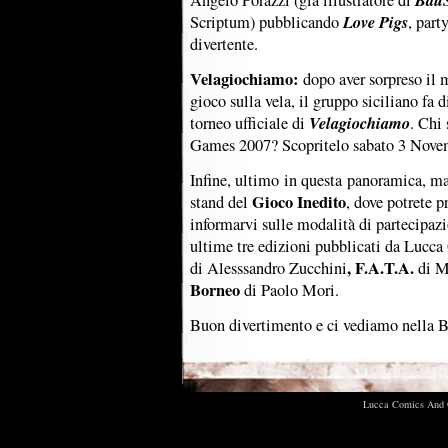
Angelo Porazzi (già illustratore di
Love Pigs
Scriptum) pubblicando
, part
divertente.
Velagiochiamo:
dopo aver sorpreso il 
gioco sulla vela, il gruppo siciliano fa 
Velagiochiamo
torneo ufficiale di
. Chi
Games 2007? Scopritelo sabato 3 Novem
Infine, ultimo in questa panoramica, ma
Gioco Inedito
stand del
, dove potrete p
informarvi sulle modalità di partecipazi
ultime tre edizioni pubblicati da Lucc
, F.A.T.A.
di Alesssandro Zucchini
di M
Borneo
di Paolo Mori.
Buon divertimento e ci vediamo nella B
Lucca Comics And G