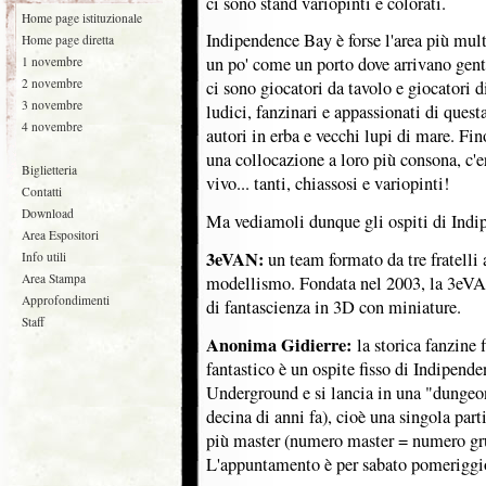
ci sono stand variopinti e colorati.
Home page istituzionale
Indipendence Bay è forse l'area più mult
Home page diretta
un po' come un porto dove arrivano gent
1 novembre
2 novembre
ci sono giocatori da tavolo e giocatori di
3 novembre
ludici, fanzinari e appassionati di quest
4 novembre
autori in erba e vecchi lupi di mare. Fin
una collocazione a loro più consona, c'e
Biglietteria
vivo... tanti, chiassosi e variopinti!
Contatti
Download
Ma vediamoli dunque gli ospiti di Ind
Area Espositori
3eVAN:
un team formato da tre fratelli 
Info utili
Area Stampa
modellismo. Fondata nel 2003, la 3eV
Approfondimenti
di fantascienza in 3D con miniature.
Staff
Anonima Gidierre:
la storica fanzine 
fantastico è un ospite fisso di Indipend
Underground e si lancia in una "dungeo
decina di anni fa), cioè una singola par
più master (numero master = numero gru
L'appuntamento è per sabato pomeriggi