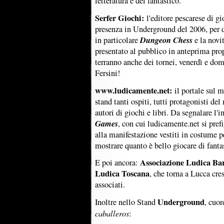
letteratura e del fantastico.
Serfer Giochi:
l'editore pescarese di gi
presenza in Underground del 2006, per di
Dungeon Chess
in particolare
e la novi
presentato al pubblico in anteprima pro
terranno anche dei tornei, venerdì e dom
Fersini!
www.ludicamente.net:
il portale sul m
stand tanti ospiti, tutti protagonisti de
autori di giochi e libri. Da segnalare l'i
Games
, con cui ludicamente.net si pref
alla manifestazione vestiti in costume pe
mostrare quanto è bello giocare di fanta
Associazione Ludica Ba
E poi ancora:
Ludica Toscana
, che torna a Lucca cre
associati.
Underground
Inoltre nello Stand
, cuor
caballeros
: